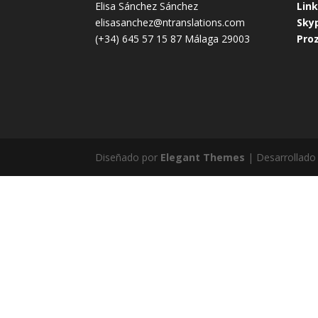
Elisa Sánchez Sánchez
Lin
elisasanchez@ntranslations.com
Sky
(+34) 645 57 15 87 Málaga 29003
Pro
Diseñado por
Elegant Themes
| Desarrollado