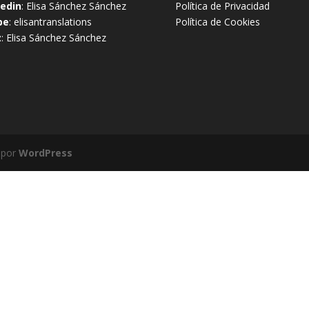
kedin
:
Elisa Sánchez Sánchez
Política de Privacidad
pe
: elisantranslations
Política de Cookies
z
:
Elisa Sánchez Sánchez
 por
WordPress