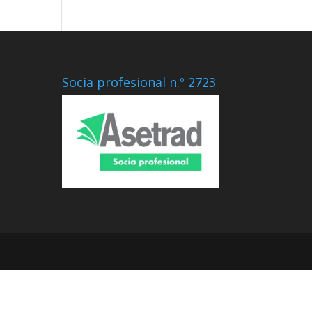
Socia profesional n.º 2723