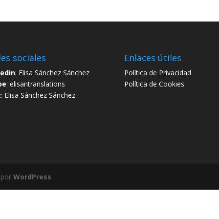
es sociales
Enlaces útiles
kedin
:
Elisa Sánchez Sánchez
Política de Privacidad
pe
: elisantranslations
Política de Cookies
z
:
Elisa Sánchez Sánchez
 por
WordPress