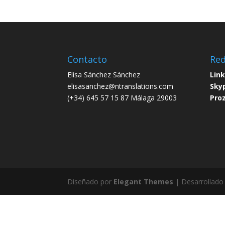
Contacto
Red
Elisa Sánchez Sánchez
Lin
elisasanchez@ntranslations.com
Sky
(+34) 645 57 15 87 Málaga 29003
Pro
Diseñado por
Elegant Themes
| Desarrollado